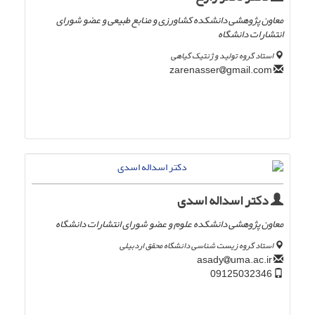
معاون پژوهشی دانشکده کشاورزی و منابع طبیعی و عضو شورای
انتشارات دانشگاه
استاد گروه تولید و ژنتیک گیاهی
gmail.com
zarenasser
دکتر اسداله اسدی
معاون پژوهشی دانشکده علوم و عضو شورای انتشارات دانشگاه
استاد گروه زیست شناسی دانشگاه محقق اردبیلی
uma.ac.ir
asady
09125032346