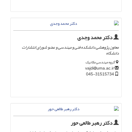
دکتر محمد وجدی
معاون پژوهشی دانشکده فنی و مهندسی و عضو شورای انتشارات
دانشگاه
گروه مهندسی مکانیک
uma.ac.ir
vajdi
045-31515734
دکتر رهبر طالعی حور