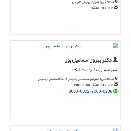
استاد گروه آموزشی زبان فارسی
uma.ac.ir
ka
دکتر بهروز اسماعیل پور
عضو شورای انتشارات دانشگاه
استاد گروه علوم و مهندسی باغبانی دانشگاه محقق اردبیلی
uma.ac.ir
esmailpour
0000-0002-7080-0236