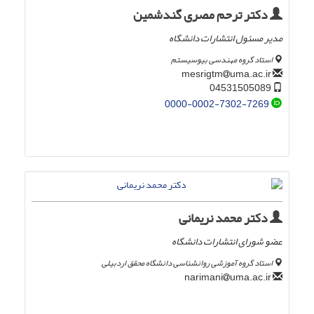
دکتر ترحم مصری گندشمین
مدیر مسئول انتشارات دانشگاه
استاد گروه مهندسی بیوسیستم
uma.ac.ir
mesrigtm
04531505089
0000-0002-7302-7269
دکتر محمد نریمانی
عضو شورای انتشارات دانشگاه
استاد گروه آموزشی روانشناسی دانشگاه محقق اردبیلی
uma.ac.ir
narimani