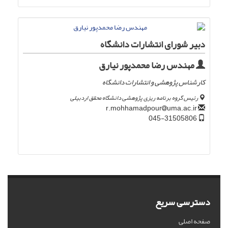
دبیر شورای انتشارات دانشگاه
مهندس رضا محمدپور نیارق
کارشناس پژوهشی و انتشارات دانشگاه
رئیس گروه برنامه ریزی پژوهشی دانشگاه محقق اردبیلی
uma.ac.ir
r.mohhamadpour
045-31505806
دسترسی سریع
صفحه اصلی