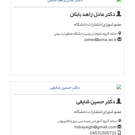
دکتر عادل زاهد بابلان
عضو شورای انتشارات دانشگاه
استاد گروه علوم تربیتی دانشگاه محقق اردبیلی
uma.ac.ir
zahed
دکتر حسین شایقی
عضو شورای انتشارات دانشگاه
استاد گروه آموزشی مهندسی برق و کامپیوتر
gmail.com
hshayeghi
04531505731