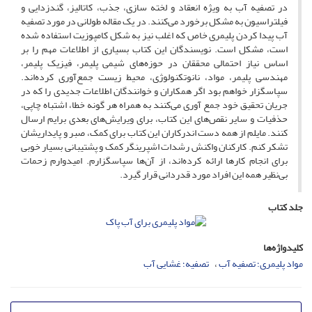
در تصفیه آب به ویژه انعقاد و لخته سازی، جذب، کاتالیز، گندزدایی و
فیلتراسیون به مشکل برخورد می‌کنند. در یک مقاله طولانی در مورد تصفیه
آب پیدا کردن پلیمری خاص که اغلب نیز به شکل کامپوزیت استفاده شده
است، مشکل است. نویسندگان این کتاب بسیاری از اطلاعات مهم را بر
اساس نیاز احتمالی محققان در حوزه‌های شیمی پلیمر، فیزیک پلیمر،
مهندسی پلیمر، مواد، نانوتکنولوژی، محیط زیست جمع‌آوری کرده‌اند.
سپاسگزار خواهم بود اگر همکاران و خوانندگان اطلاعات جدیدی را که در
جریان تحقیق خود جمع آوری می‌کنند به همراه هر گونه خطا، اشتباه چاپی،
حذفیات و سایر نقص‌های این کتاب، برای ویرایش‌های بعدی برایم ارسال
کنند. مایلم از همه دست اندرکاران این کتاب برای کمک، صبر و پایداریشان
تشکر کنم. کارکنان واکنش رشدات اشپرینگر کمک و پشتیبانی بسیار خوبی
برای انجام کارها ارائه کرده‌اند، از آن‌ها سپاسگزارم. امیدوارم زحمات
بی‌نظیر همه این افراد مورد قدردانی قرار گیرد.
جلد کتاب
کلیدواژه‌ها
مواد پلیمری؛ تصفیه آب
تصفیه؛ غشایی آب