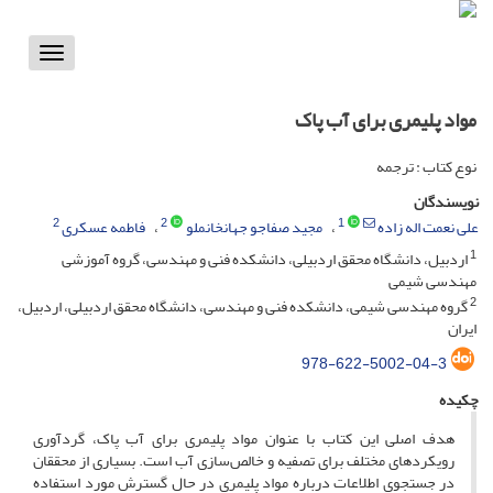
Toggle
vigation
مواد پلیمری برای آب پاک
نوع کتاب : ترجمه
نویسندگان
2
2
1
علی نعمت اله زاده
مجید صفاجو جهانخانملو
فاطمه عسکری
1
اردبیل، دانشگاه محقق اردبیلی، دانشکده فنی و مهندسی، گروه آموزشی
مهندسی شیمی
2
گروه مهندسی شیمی، دانشکده فنی و مهندسی، دانشگاه محقق اردبیلی، اردبیل،
ایران
978-622-5002-04-3
چکیده
هدف اصلی این کتاب با عنوان مواد پلیمری برای آب پاک، گردآوری
رویکردهای مختلف برای تصفیه و خالص‌سازی آب است. بسیاری از محققان
در جستجوی اطلاعات درباره مواد پلیمری در حال گسترش مورد استفاده