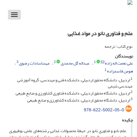
Toggle
vigation
علم و فناوری نانو در مواد غذایی
نوع کتاب : ترجمه
نویسندگان
3
2
1
علی نعمت اله زاده
عبداله گل محمدی
مهساسادات رضوی
1
هومن قاسمزاده
1
اردبیل، دانشگاه محقق اردبیلی، دانشکده فنی و مهندسی، گروه آموزشی
مهندسی شیمی
2
اردبیل، دانشگاه محقق اردبیلی، دانشکده فناوری کشاورزی و منابع طبیعی
3
اردبیل، دانشگاه محقق اردبیلی، دانشکده کشاورزی و منابع طبیعی
978-622-5002-05-0
چکیده
علم نانو و فناوری نانو در حیطۀ محصولات غذایی رشته‌های علمی نوظهوری
هستند که در سال‌های گذشته به‌دلیل خواص جذابی که تعدادی از مواد